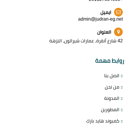
ايميل
admin@judran-eg.net
العنوان
42 شارع أنقرة, عمارات شيراتون, النزهة
روابط مهمة
اتصل بنا
من نحن
المدونة
المطورين
كمبوند هايد بارك