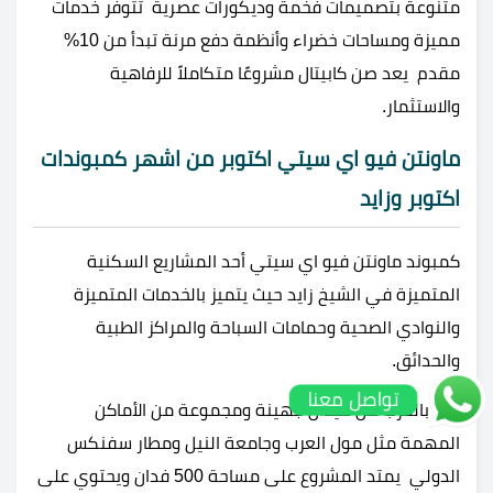
متنوعة بتصميمات فخمة وديكورات عصرية تتوفر خدمات
مميزة ومساحات خضراء وأنظمة دفع مرنة تبدأ من 10%
مقدم يعد صن كابيتال مشروعًا متكاملاً للرفاهية
والاستثمار.
ماونتن فيو اي سيتي اكتوبر من اشهر كمبوندات
اكتوبر وزايد
كمبوند ماونتن فيو اي سيتي أحد المشاريع السكنية
المتميزة في الشيخ زايد حيث يتميز بالخدمات المتميزة
والنوادي الصحية وحمامات السباحة والمراكز الطبية
والحدائق.
تواصل معنا
يقع بالقرب من ميدان جهينة ومجموعة من الأماكن
المهمة مثل مول العرب وجامعة النيل ومطار سفنكس
الدولي يمتد المشروع على مساحة 500 فدان ويحتوي على