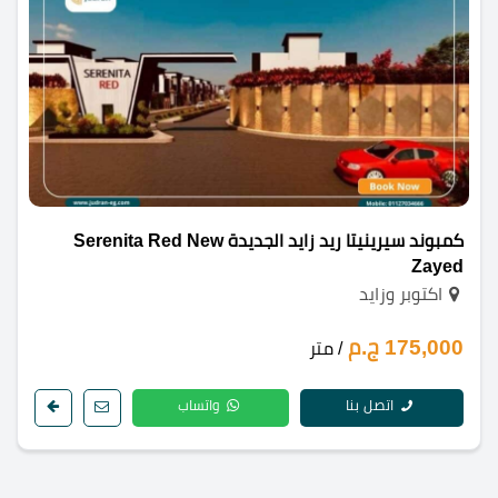
كمبوند سيرينيتا ريد زايد الجديدة Serenita Red New
Zayed
اكتوبر وزايد
175,000 ج.م
/ متر
اتصل بنا
واتساب