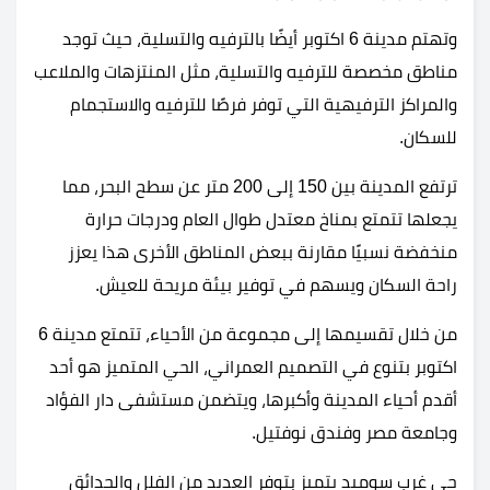
وتهتم مدينة 6 اكتوبر أيضًا بالترفيه والتسلية، حيث توجد
مناطق مخصصة للترفيه والتسلية، مثل المنتزهات والملاعب
والمراكز الترفيهية التي توفر فرصًا للترفيه والاستجمام
للسكان.
ترتفع المدينة بين 150 إلى 200 متر عن سطح البحر، مما
يجعلها تتمتع بمناخ معتدل طوال العام ودرجات حرارة
منخفضة نسبيًا مقارنة ببعض المناطق الأخرى هذا يعزز
راحة السكان ويسهم في توفير بيئة مريحة للعيش.
من خلال تقسيمها إلى مجموعة من الأحياء، تتمتع مدينة 6
اكتوبر بتنوع في التصميم العمراني، الحي المتميز هو أحد
أقدم أحياء المدينة وأكبرها، ويتضمن مستشفى دار الفؤاد
وجامعة مصر وفندق نوفتيل.
حي غرب سوميد يتميز بتوفر العديد من الفلل والحدائق