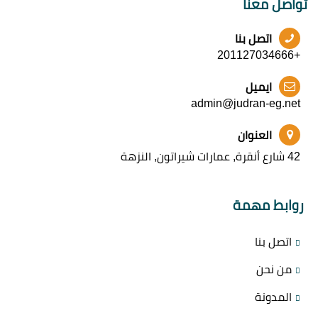
تواصل معنا
اتصل بنا
+201127034666
ايميل
admin@judran-eg.net
العنوان
42 شارع أنقرة, عمارات شيراتون, النزهة
روابط مهمة
اتصل بنا
من نحن
المدونة