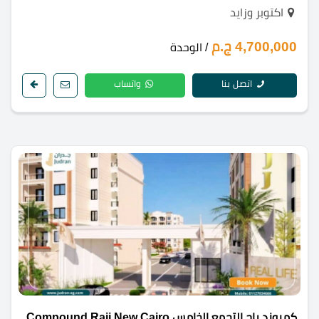
اكتوبر وزايد
4,700,000 ج.م
/ الوحدة
اتصل بنا
واتساب
كمبوند راج التجمع الخامس Compound Rajj New Cairo