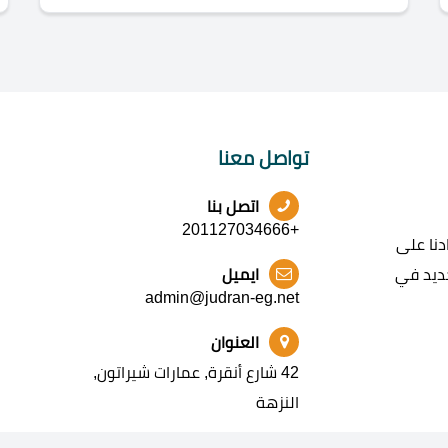
تواصل معنا
اتصل بنا
+201127034666
نا على
جديد في
ايميل
admin@judran-eg.net
العنوان
42 شارع أنقرة, عمارات شيراتون,
النزهة