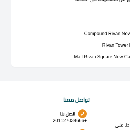
تواصل معنا
اتصل بنا
+201127034666
نا على