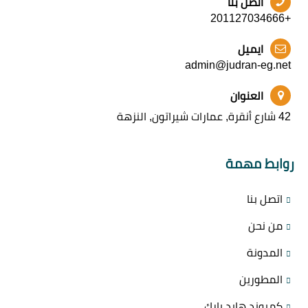
اتصل بنا
+201127034666
ايميل
admin@judran-eg.net
العنوان
42 شارع أنقرة, عمارات شيراتون, النزهة
روابط مهمة
اتصل بنا
من نحن
المدونة
المطورين
كمبوند هايد بارك