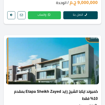
9,000,000 ج.م
/ الوحدة
اتصل بنا
واتساب
كمبوند ايتابا الشيخ زايد Etapa Sheikh Zayed بمقدم
10% فقط