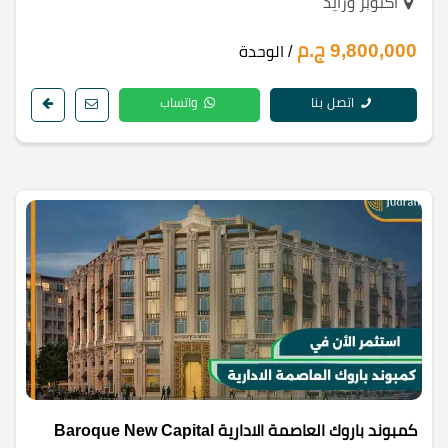
اكتوبر وزايد
9,800,000 ج.م
/ الوحدة
اتصل بنا
واتساب
كمبوند باروك العاصمة الادارية Baroque New Capital