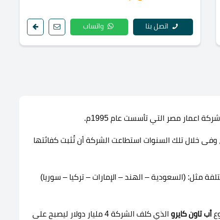
اتصل بنا
واتساب
 اعمار مصر التي تأسست عام 1995م.
تم الإعلان عنها في البورصة المصرية في عام 2005، وفى خلال تلك السنوات استطاعت الشركة أن تُثبت كفائتها
ة مثل: (السعودية – الهند – الإمارات – تركيا – سوريا)
ع
أب تاون كايرو
الذي كلف الشركة 4 مليار دولار ليصبح على