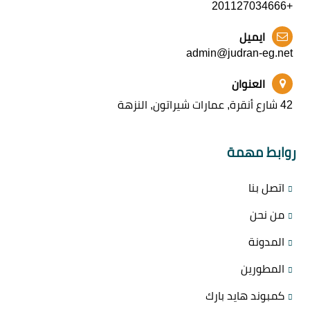
+201127034666
ايميل
admin@judran-eg.net
العنوان
42 شارع أنقرة, عمارات شيراتون, النزهة
روابط مهمة
اتصل بنا
من نحن
المدونة
المطورين
كمبوند هايد بارك