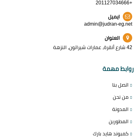
+201127034666
ايميل
admin@judran-eg.net
العنوان
42 شارع أنقرة, عمارات شيراتون, النزهة
روابط مهمة
اتصل بنا
من نحن
المدونة
المطورين
كمبوند هايد بارك