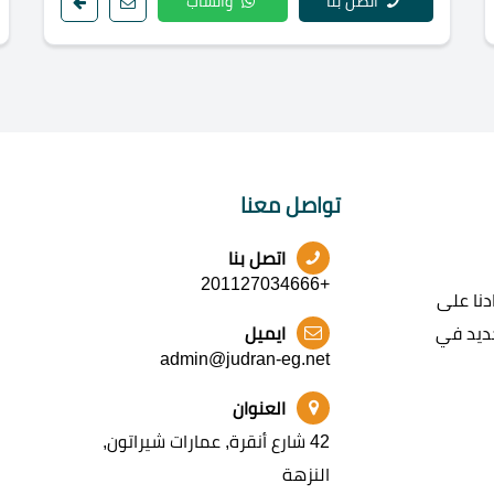
اتصل بنا
واتساب
تواصل معنا
اتصل بنا
+201127034666
نا على
جديد في
ايميل
admin@judran-eg.net
العنوان
42 شارع أنقرة, عمارات شيراتون,
النزهة