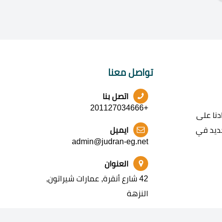
تواصل معنا
اتصل بنا
+201127034666
نا على
جديد في
ايميل
admin@judran-eg.net
العنوان
42 شارع أنقرة, عمارات شيراتون,
النزهة