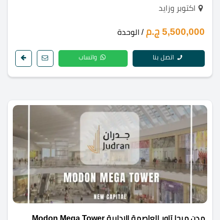
اكتوبر وزايد
5,500,000 ج.م
/ الوحدة
اتصل بنا
واتساب
مدن ميجا تاور العاصمة الادارية Modon Mega Tower