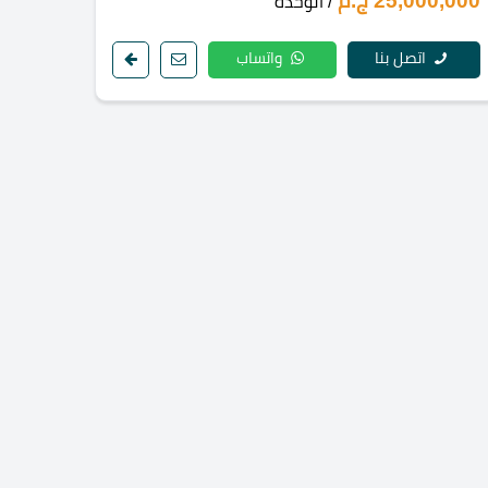
25,000,000 ج.م
/ الوحدة
اتصل بنا
واتساب