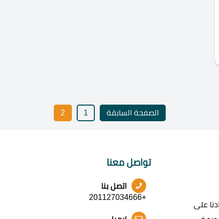
الصفحة السابقة
1
2
تواصل معنا
اتصل بنا
+201127034666
نا على