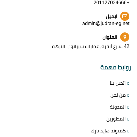
+201127034666
ايميل
admin@judran-eg.net
العنوان
42 شارع أنقرة, عمارات شيراتون, النزهة
روابط مهمة
اتصل بنا
من نحن
المدونة
المطورين
كمبوند هايد بارك