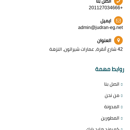
اتصل بنا
+201127034666
ايميل
admin@judran-eg.net
العنوان
42 شارع أنقرة, عمارات شيراتون, النزهة
روابط مهمة
اتصل بنا
من نحن
المدونة
المطورين
كمبوند هايد بارك