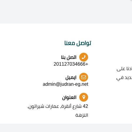
تواصل معنا
اتصل بنا
+201127034666
نا على
جديد في
ايميل
admin@judran-eg.net
العنوان
42 شارع أنقرة, عمارات شيراتون,
النزهة