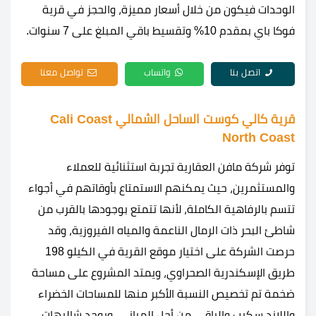
الوحدات فيكون من خلال أسعار مميزة، والحجز في قرية
فوكا باي بمقدم 10% وتقسيط باقي المبلغ على 7 سنوات.
اتصل بنا
واتساب
تواصل معنا
قرية كالي كوست الساحل الشمالي Cali Coast
North Coast
توفر شركة مافن العقارية تجربة استثنائية للعملاء
والمستثمرين، حيث يمكنهم الاستمتاع بأوقاتهم في أجواء
تتسم بالرفاهية الكاملة، لأنها تتمتع بوجودها بالقرب من
شاطئ البحر ذات الرمال الناعمة والمياه الفيروزية، وقد
حرصت الشركة على اختيار موقع القرية في الكيلو 198
طريق الإسكندرية الصحراوي، ويمتد المشروع على مساحة
ضخمة تم تخصيص النسبة الأكبر منها للمساحات الخضراء
واللاند سكيب والباقي من أجل المباني، ويوجد شاليهات