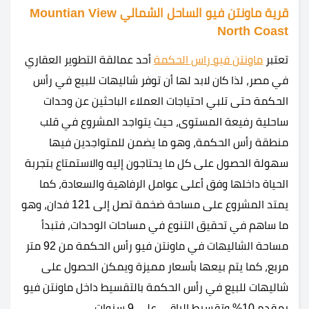
قرية ماونتن فيو الساحل الشمالي Mountian View
North Coast
تعتبر
ماونتن فيو راس الحكمة
أحد عمالقة التطوير العقاري
في مصر، لذا كان لابد لها أن توفر شاليهات للبيع في رأس
الحكمة حتى تلبي احتياجات العملاء الباحثين عن وحدات
ساحلية رفيعة المستوى، حيث يتواجد المشروع في قلب
منطقة رأس الحكمة، وهو ما يضمن للمتواجدين فيها
سهولة الحصول على كل ما يحتاجون إليه والاستمتاع بتجربة
الحياة داخلها وفق أعلى عوامل الرفاهية والسعادة، كما
يمتد المشروع على مساحة ضخمة تصل إلى 121 فدان، وهو
ما ساهم في تحقيق التنوع في مساحات الوحدات، فتبدأ
مساحة الشاليهات في ماونتن فيو رأس الحكمة من 92 متر
مربع، كما يتم بيعها بأسعار مميزة ويمكن الحصول على
شاليهات للبيع في رأس الحكمة بالتقسيط داخل ماونتن فيو
بمقدم 10% وتقسيط الباقي على 9 سنوات.