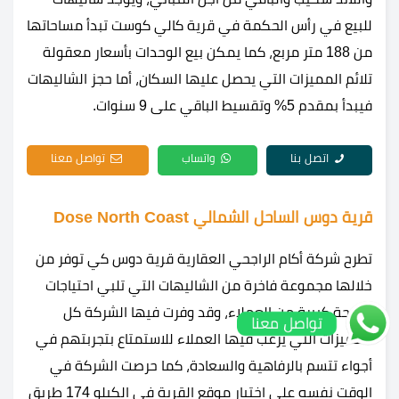
للبيع في رأس الحكمة في قرية كالي كوست تبدأ مساحاتها
من 188 متر مربع، كما يمكن بيع الوحدات بأسعار معقولة
تلائم المميزات التي يحصل عليها السكان، أما حجز الشاليهات
فيبدأ بمقدم 5% وتقسيط الباقي على 9 سنوات.
اتصل بنا
واتساب
تواصل معنا
قرية دوس الساحل الشمالي Dose North Coast
تطرح شركة أكام الراجحي العقارية قرية دوس كي توفر من
خلالها مجموعة فاخرة من الشاليهات التي تلبي احتياجات
شريحة كبيرة من العملاء، وقد وفرت فيها الشركة كل
تواصل معنا
المميزات التي يرغب فيها العملاء للاستمتاع بتجربتهم في
أجواء تتسم بالرفاهية والسعادة، كما حرصت الشركة في
الوقت نفسه على اختيار موقع القرية في الكيلو 174 طريق