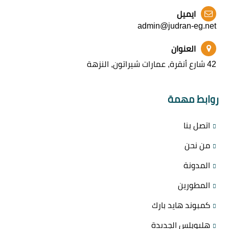
ايميل
admin@judran-eg.net
العنوان
42 شارع أنقرة, عمارات شيراتون, النزهة
روابط مهمة
اتصل بنا
من نحن
المدونة
المطورين
كمبوند هايد بارك
هليوبلس الجديدة