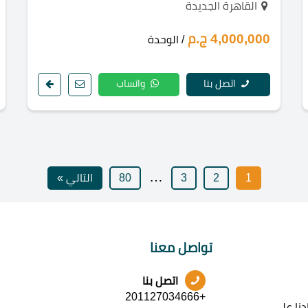
القاهرة الجديدة
4,000,000 ج.م
/ الوحدة
اتصل بنا
واتساب
…
1
2
3
80
التالي »
تواصل معنا
اتصل بنا
+201127034666
نا على