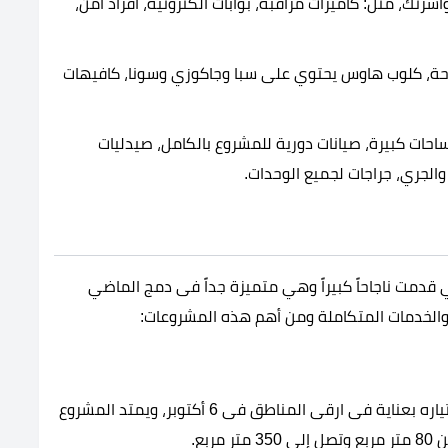
رتك، مثل: كاميرات مراقبة، بوابات ألكترونية، أفراد أمن،
احة، كلوب هاوس يحتوي على سبا وجاكوزي وسونا، كافيهات
حات كبيرة، صيانات دورية للمشروع بالكامل، صيدليات
لجري، جراجات لجميع الوحدات.
 قدمت ناجاحاً كبيراً وهي متميزة جداً فى دمج الماضي
الخدمات المتكاملة ومن أهم هذه المشروعات:
يعتبر من أحدث مشاريع Elaatal holding، والذي تم اختياره بعناية فى ارقى المناطق فى 6 أكتوبر، ويمتد المشروع