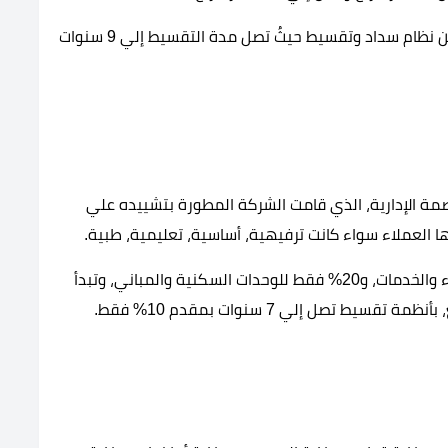
بأسعار تبدأ من 2 مليون و50 الف جنيه مصري، بأكثر من نظام سداد وتقسيط حيثُ تصل مدة التقسيط إلي 9 سنوات
مة الإدارية، الذي قامت الشركة المطورة بتشييده علي
تم تخصيص 80% من المساحة الكُلية للمناطق الخضراء والخدمات، و20% فقط للوحدات السكنية والمباني، وتبدأ