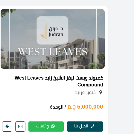
كمبوند ويست ليفز الشيخ زايد West Leaves
Compound
اكتوبر وزايد
5,000,000 ج.م
/ الوحدة
اتصل بنا
واتساب