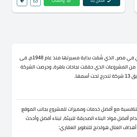
اتصل بنا
واتساب
شركة العتال هولدنج من أقدم شركات التطوير العقاري في مصر، الذي شَقت بداية مسيرتها منذ عام 1948م، فى
د من المشروعات الذي حققت نجاحات باهرة، وحرصت الشركة
مها.
ر تنافسية مع أفضل خدمات ومميزات للمشروع بجانب الموقع
ام أفضل مواد البناء الصديقة للبيئة، لبناء أفضل وأحدث
داف العتال هولدنج للتطوير العقاري: