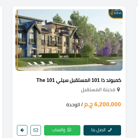
كمبوند ذا 101 المستقبل سيتي The 101
مدينة المستقبل
6,200,000 ج.م
/ الوحدة
اتصل بنا
واتساب