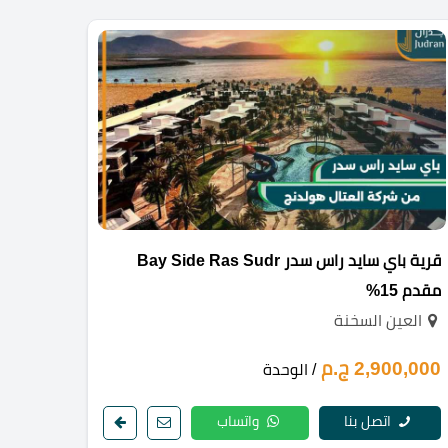
قرية باي سايد راس سدر Bay Side Ras Sudr
مقدم 15%
العين السخنة
2,900,000 ج.م
/ الوحدة
اتصل بنا
واتساب