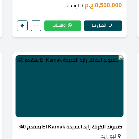
8,500,000 ج.م
/ الوحدة
اتصل بنا
واتساب
كمبوند الكرنك زايد الجديدة El Karnak بمقدم 0%
نيو زايد