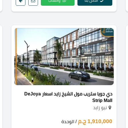
اتصل بنا
واتساب
دي جويا ستريب مول الشيخ زايد اسعار DeJoya
Strip Mall
نيو زايد
1,910,000 ج.م
/ الوحدة