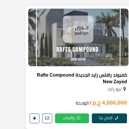
كمبوند رافتس زايد الجديدة Rafts Compound
New Zayed
نيو زايد
4,500,000 ج.م
/ الوحدة
اتصل بنا
واتساب