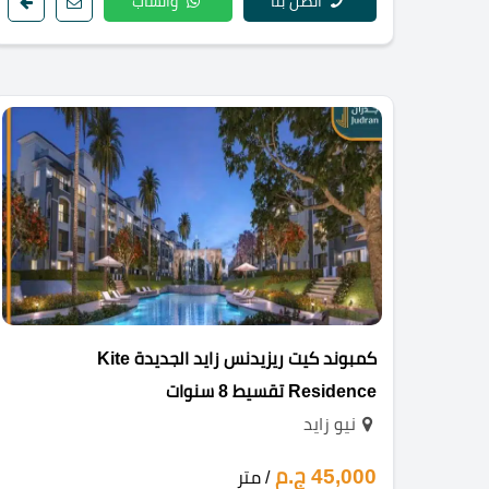
اتصل بنا
واتساب
كمبوند كيت ريزيدنس زايد الجديدة Kite
Residence تقسيط 8 سنوات
نيو زايد
45,000 ج.م
/ متر