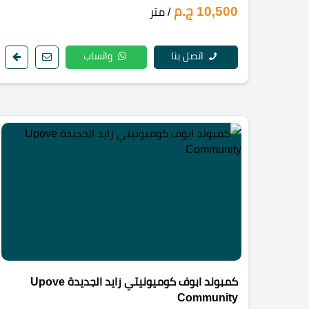
10,500 ج.م
/ متر
اتصل بنا
واتساب
كمبوند ابوف كوميونيتي زايد الجديدة Upove
Community