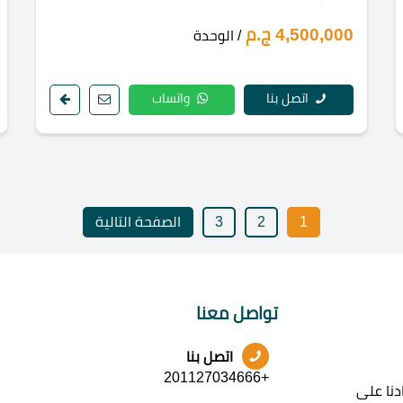
4,500,000 ج.م
/ الوحدة
اتصل بنا
واتساب
1
2
3
الصفحة التالية
تواصل معنا
اتصل بنا
+201127034666
نا على