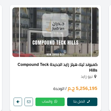
كمبوند تيك هيلز زايد الجديدة Compound Teck
Hills
نيو زايد
5,256,195 ج.م
/ الوحدة
اتصل بنا
واتساب