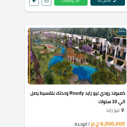
اتصل بنا
واتساب
كمبوند رودي نيو زايد Roudy وحدتك بتقسيط يصل
الي 10 سنوات
نيو زايد
6,000,000 ج.م
/ الوحدة