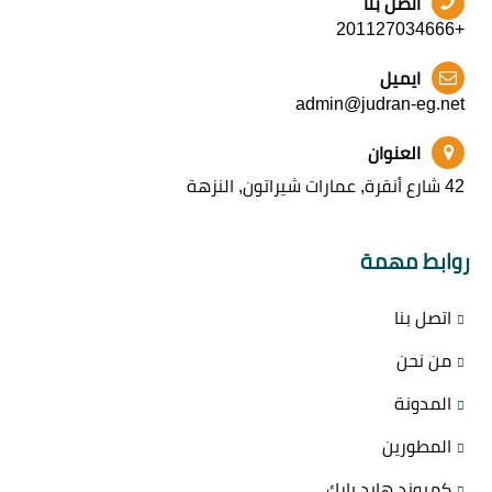
اتصل بنا
+201127034666
ايميل
admin@judran-eg.net
العنوان
42 شارع أنقرة, عمارات شيراتون, النزهة
روابط مهمة
اتصل بنا
من نحن
المدونة
المطورين
كمبوند هايد بارك