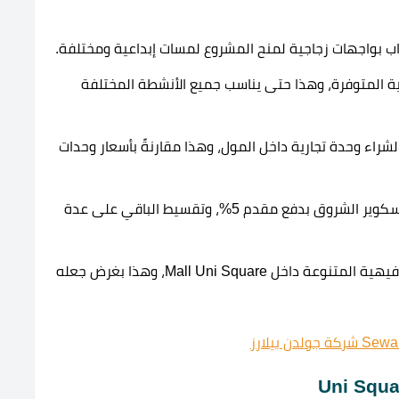
ية المتوفرة، وهذا حتى يناسب جميع الأنشطة المختلفة
AG  أسعارًا تنافسية لشراء وحدة تجارية داخل المول، وهذا مقارنةً بأسعار وحدات
إتاحة فرصة امتلاك وحدة تجارية داخل مول يوني سكوير الشروق بدفع مقدم 5%، وتقسيط الباقي على عدة
توفير العديد من الخدمات الأساسية والمرافق الترفيهية المتنوعة داخل Mall Uni Square، وهذا بغرض جعله