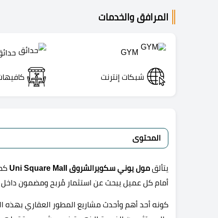
المرافق والخدمات
GYM
حدائ
شبكات إنترنت
كافيهات
المحتوى
يتألق
مول يوني سكويرالشروق Uni Square Mall
أمام كل عميل يبحث عن استثمار مُربح ومضمون داخل 