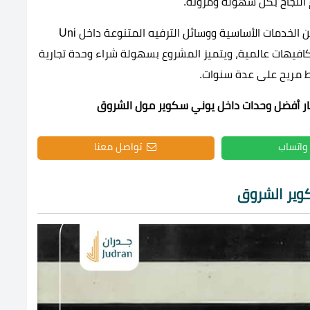
لنجاح بكل سهولة ومرونة.
حرصت شركة AG Developments على إتاحة العديد من الخدمات الأساسية ووسائل الترفيه المتنوعة داخل Uni
اضية ومطاعم وكافيهات عالمية، ويتميز المشروع بسهولة شراء وحدة تجارية
يار أفضل وحدات داخل يوني سكوير مول الشروق
واتساب
تواصل معنا
وير الشروق