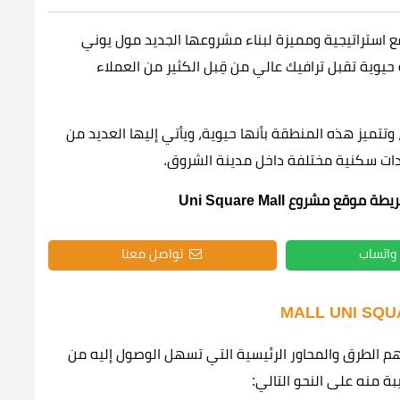
AG Develo على أكثر المواقع استراتيجية ومميزة لبناء مشروعها الجديد مول يوني
يوية تقبل ترافيك عالي من قِبل الكثير من العملاء
 وتتميز هذه المنطقة بأنها حيوية، ويأتي إليها العديد من
دات سكنية مختلفة داخل مدينة الشروق.
ع مشروع Uni Square Mall
واتساب
تواصل معنا
Uni Square بأنه قريب من أهم الطرق والمحاور الرئيسية التي تسهل الوصول إليه من
ة منه على النحو التالي: