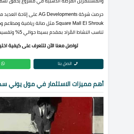
والمستثمرين الفرصة الذهبية في مشروع يحقق لهم ا
Square Mall El Shrouk مثل صالة ري
تناسب النشاط المُراد بمقدم بسيط حوالي 5% وتقسيط مريح على عدة سنوات.
تواصل معنا الآن لتتعرف على كيفية اخت
اتصل بنا
أهم مميزات الاستثمار في مول يوني سك