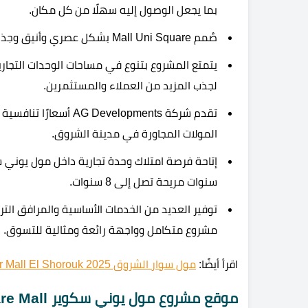
بما يجعل الوصول إليه سهلًا من كل مكان.
صُمم Mall Uni Square بشكل عصري وأنيق وجذاب بواجهات زجاجية لمنح المشروع لمسات إبداعية ومختلفة.
يتمتع المشروع بتنوع في مساحات الوحدات التجار
لجذب المزيد من العملاء والمستثمرين.
تقدم شركة Developments
المولات المجاورة في مدينة الشروق.
سنوات مريحة تصل إلى 8 سنوات.
مشروع متكامل وواجهة رائعة ومثالية للتسوق.
اقرأ أيضًا:
مول سوار الشروق 2025 Sewar Mall El Shorouk شركة جولدن بيلارز
موقع مشروع مول يوني سكوير Uni Square Mall