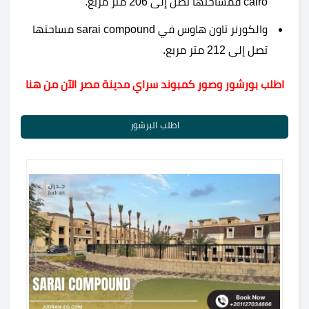
cairo فمساحتها تصل إلى 206 متر مربع.
والكورنر تاون هاوس في sarai compound مساحتها
تصل إلى 212 متر مربع.
اطلب بورشور وصور كمبوند سراي مدينة مصر الآن من هنا
اطلب البرشور