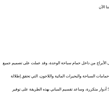
 الأبراج من داخل حمام سباحة الوحدة، وقد عملت على تصميم جميع
مات السباحة والبحيرات المائية واللاجون، التي تحقق إطلالة
صُمم مشروع Mavi العلمين الجديدة ليضم عدد محدود من الوحدات السكنية يقدر بحوالي 12 مبنى سكني، وتتكون هذه الوحدات من أرضي + 5 أدوار متكررة، وساعد تقسيم المباني بهذه الطريقة على توفير