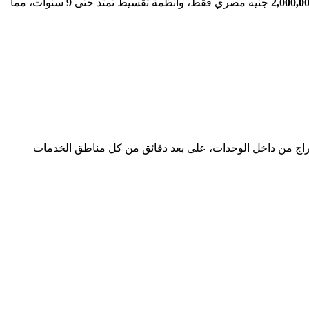
2,000,0
جنيه مصري فقط، وأنظمة تقسيط تمتد حتى
9
سنوات، مما
Mavi New  بقلب العلمين الجديدة، بفيو على منطقة الأبراج من داخل الوحدات، على بعد دقائق من كل مناطق الخدمات