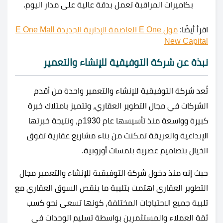
بكاميرات المراقبة تعمل بدقة عالية على مدار اليوم.
اقرأ أيضًا:
مول E One العاصمة الإدارية الجديدة E One Mall
New Capital
نبذة عن شركة التوفيقية للإنشاء والتعمير
تُعد شركة التوفيقية للإنشاء والتعمير واحدة من أقدم
الشركات في مجال التطوير العقاري، وتتميز بامتلاك خبرة
كبيرة وواسعة منذ تأسيسها عام 1930م، ونتيجة خبرتها
الإبداعية والعريقة تمكنت من بناء مشاريع عقارية تفوق
الخيال بتصاميم عصرية بلمسات أوروبية.
حيث إنه منذ دخول شركة التوفيقية للإنشاء والتعمير مجال
التطوير العقاري اهتمت بتلبية ما ينقص السوق العقاري مع
تلبية جميع الاحتياجات المختلفة، كونها تسعى نحو كسب
ثقة العملاء والمستثمرين بواسطة تسليم الوحدات في