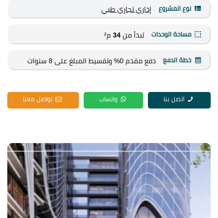
نوع المشروع
إداري
تجاري
طبي
مساحة الوحدات
تبدأ من
34
م²
خطة الدفع
دفع مقدم 0% وتقسيط المبلغ على 8 سنوات
اتصل بنا
واتساب
تواصل معنا