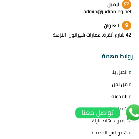
ايميل
admin@judran-eg.net
العنوان
42 شارع أنقرة, عمارات شيراتون, النزهة
روابط مهمة
اتصل بنا
من نحن
المدونة
المطورين
تواصل معنا
كمبوند هايد بارك
هليوبلس الجديدة