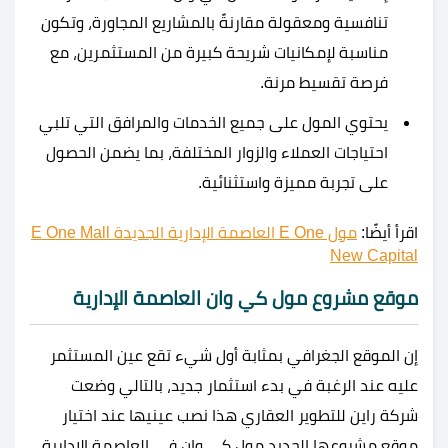
تنافسية ومعقولة مقارنةً بالمشاريع المجاورة، وتكون
مناسبة لإمكانيات شريحة كبيرة من المستثمرين، مع
فرصة تقسيط مرنة.
يحتوي المول على جميع الخدمات والمرافق التي تلبي
احتياجات العملاء والزوار المختلفة، بما يضمن الحصول
على تجربة مميزة واستثنائية.
اقرأ أيضًا:
مول E One العاصمة الإدارية الجديدة E One Mall
New Capital
موقع مشروع مول كي وان العاصمة الإدارية
إن الموقع الجغرافي بمثابة أول شيء تقع عين المستثمر
عليه عند الرغبة في بدء استثمار جديد، بالتالي وضعت
شركة راين للتطوير العقاري هذا نصب عينيها عند اختيار
موقع مشروعها الجديد مول كي وان في العاصمة الإدارية