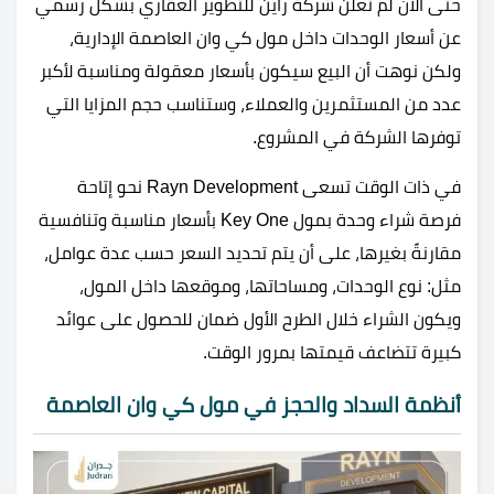
حتى الآن لم تعلن شركة راين للتطوير العقاري بشكل رسمي
عن أسعار الوحدات داخل مول كي وان العاصمة الإدارية،
ولكن نوهت أن البيع سيكون بأسعار معقولة ومناسبة لأكبر
عدد من المستثمرين والعملاء، وستناسب حجم المزايا التي
توفرها الشركة في المشروع.
في ذات الوقت تسعى Rayn Development نحو إتاحة
فرصة شراء وحدة بمول Key One بأسعار مناسبة وتنافسية
مقارنةً بغيرها، على أن يتم تحديد السعر حسب عدة عوامل،
مثل: نوع الوحدات، ومساحاتها، وموقعها داخل المول،
ويكون الشراء خلال الطرح الأول ضمان للحصول على عوائد
كبيرة تتضاعف قيمتها بمرور الوقت.
أنظمة السداد والحجز في مول كي وان العاصمة