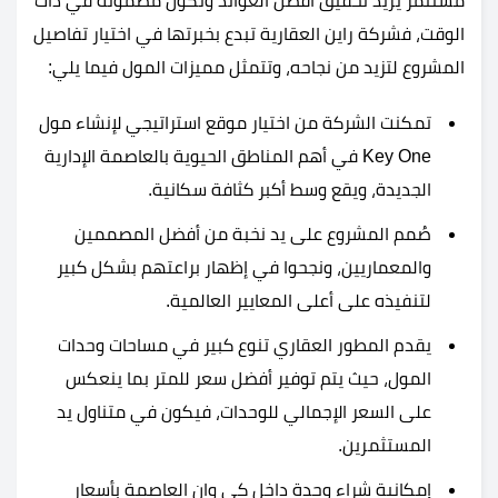
مستثمر يُريد تحقيق أفضل العوائد وتكون مضمونة في ذات
الوقت، فشركة راين العقارية تبدع بخبرتها في اختيار تفاصيل
المشروع لتزيد من نجاحه، وتتمثل مميزات المول فيما يلي:
تمكنت الشركة من اختيار موقع استراتيجي لإنشاء مول
Key One في أهم المناطق الحيوية بالعاصمة الإدارية
الجديدة، ويقع وسط أكبر كثافة سكانية.
صُمم المشروع على يد نخبة من أفضل المصممين
والمعماريين، ونجحوا في إظهار براعتهم بشكل كبير
لتنفيذه على أعلى المعايير العالمية.
يقدم المطور العقاري تنوع كبير في مساحات وحدات
المول، حيث يتم توفير أفضل سعر للمتر بما ينعكس
على السعر الإجمالي للوحدات، فيكون في متناول يد
المستثمرين.
إمكانية شراء وحدة داخل كي وان العاصمة بأسعار