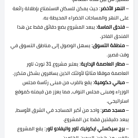
–
النهر الأخضر
: حيث يمكن للسكان الاستمتاع بإطلالة رائعة
على النهر والمساحات الخضراء المحيطة به.
–
فندق الماسة
: يبعد المشروع بضع دقائق فقط عن هذا
الفندق الفاخر.
–
منطقة التسوق
: يسهل الوصول إلى مناطق التسوق في
وقت قصير.
–
مطار العاصمة الإدارية
: يعتبر مشروع 31 نورث تاور
العاصمة موقعًا مثاليًا لأولئك الذين يسافرون بشكل متكرر.
–
مباني حكومية
: يقع بالقرب من مبنى رئاسة مجلس
الوزراء ومبنى مجلس النواب، مما يعزز من قيمته كموقع
استراتيجي.
–
مسجد مصر
: واحد من أكبر المساجد في الشرق الأوسط،
يبعد دقيقتين فقط عن المشروع.
–
برج سيكستي ايكونيك تاور واليفادو تاو
ر: يقع المشروع
بالقرب من هذين البرجين الهامين.