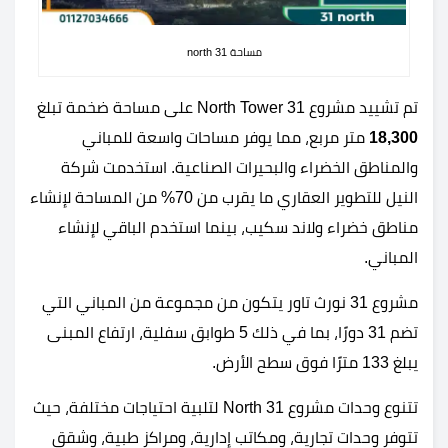
مساحة 31 north
تم تشييد مشروع 31 North Tower على مساحة ضخمة تبلغ
18,300
متر مربع، مما يوفر مساحات واسعة للمباني
والمناطق الخضراء والبحيرات الصناعية. استخدمت شركة
النيل للتطوير العقاري ما يقرب من 70% من المساحة لإنشاء
مناطق خضراء ولاند سكيب، بينما استخدم الباقي لإنشاء
المباني.
مشروع
31 نورث تاور
يتكون من مجموعة من المباني التي
تضم 31 دورًا، بما في ذلك 5 طوابق سفلية، ارتفاع المبنى
يبلغ 133 مترًا فوق سطح الأرض.
تتنوع وحدات مشروع North 31 لتلبية احتياجات مختلفة، حيث
تتوفر وحدات تجارية، ومكاتب إدارية، ومراكز طبية، وشقق