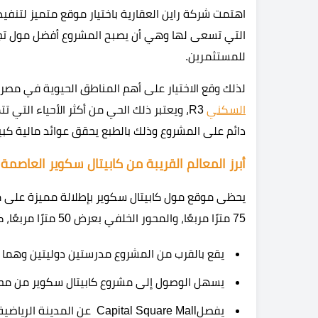
التي تسعى لها وهي أن يصبح المشروع أفضل مول تجا
للمستثمرين.
لذلك وقع الاختيار على أهم المناطق الحيوية في مصر،
السكني
R3، ويعتبر ذلك الحي من أكثر الأحياء التي
دائم على المشروع وذلك بالطبع يحقق عوائد مالية كب
أبرز المعالم القريبة من كابيتال سكوير العاصمة ا
يحظى موقع مول كابيتال سكوير بإطلالة مميزة على
75 مترًا مربعًا، والمحور الخلفي بعرض 50 مترًا مربعًا، كما أنه قريب من:
يقع بالقرب من المشروع مدرستين دوليتين وهم
يسهل الوصول إلى مشروع كابيتال سكوير من محور
يفصلCapital Square Mall عن المدينة الرياضية مسافة دقيقة واحدة.