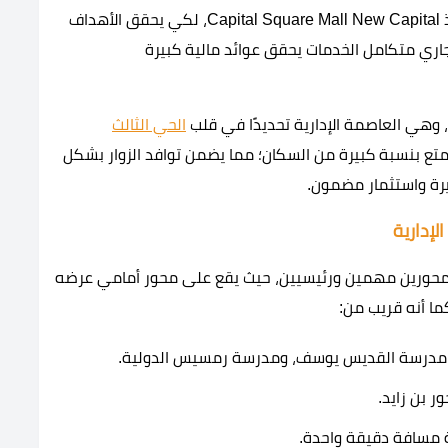
اهتمت شركة راين العقارية باختيار موقع متميز لتنفيذ Capital Square Mall New Capital، لكي يحقق الأهداف
ري متكامل الخدمات يحقق عوائد مالية كبيرة
 وهي العاصمة الإدارية تحديدًا في قلب
الحي الثالث
 تتمتع بنسبة كبيرة من السكان؛ مما يضمن توافد الزوار بشكل
يرة واستثمار مضمون.
لإدارية
 محورين مهمين ورئيسيين، حيث يقع على محور أمامي عرضه
ا مدرسة القديس يوسف، ومدرسة رمسيس الدولية.
 بن زايد.