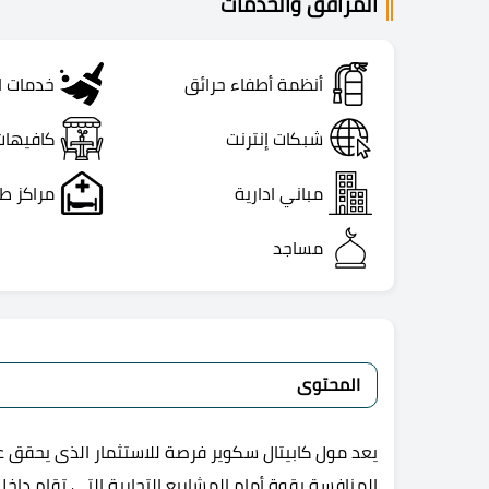
المرافق والخدمات
أنظمة أطفاء حرائق
خدمات ا
شبكات إنترنت
كافيهات
مباني ادارية
مراكز ط
مساجد
المحتوى
يعد مول كابيتال سكوير فرصة للاستثمار الذى يحقق عوا
المنافسة بقوة أمام المشاريع التجارية التي تقام داخل