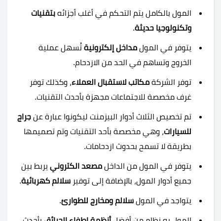
المول بالكامل يتم التحكم في أغلب أجزائه
بتقنيات
وتكنولوجيا حديثة
.
يتوفر في المول
مداخل إلكترونية
تُسهل عملية
الخروج وتساهم في الحد من الازدحام.
توفر الشركة
مكاتب لاستقبال العملاء
، وكذلك توفر
غرف مخصصة للاجتماعات مجهزة بأحدث التقنيات.
تم تخصيص الثلاث أدوار البيزمنت ليكونوا عبارة عن
جراج
للسيارات
، وهي مخصصة بأحد التقنيات وتم تصميمها
بطريقة لا تسمح بحدوث ازدحامات.
يتوفر في المول من الداخل
مصعد الكتروني
يربط بين
جميع أدوار المول، بالإضافة إلى توفير
سلالم كهربائية
.
يتواجد في المول
سلالم ومخارج للطوارئ
.
المول به نظام من أفضل
أنظمة إطفاء الحرائق
بأحدث