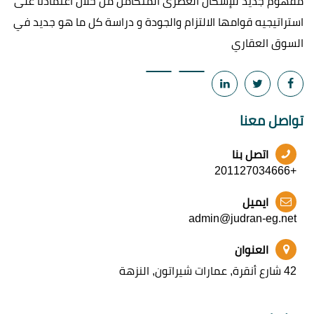
مفهوم جديد للإسكان العصرى المتكامل من خلال اعتمادنا على
استراتيجيه قوامها الالتزام والجودة و دراسة كل ما هو جديد في
السوق العقاري
تواصل معنا
اتصل بنا
+201127034666
ايميل
admin@judran-eg.net
العنوان
42 شارع أنقرة, عمارات شيراتون, النزهة