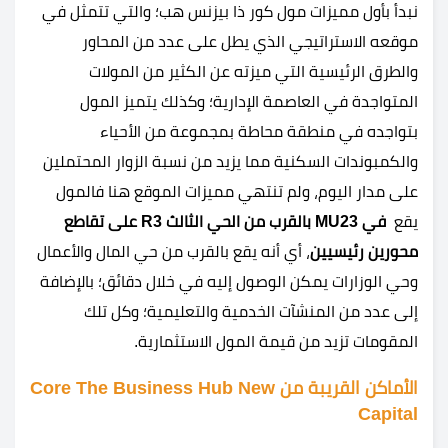
نبدأ بأول مميزات
مول كور ذا بيزنس هب؛ والتي تتمثل في
موقعه الاستراتيجي الذي يطل على عدد من المحاور
والطرق الرئيسية التي ميزته عن الكثير من المولات
المتواجدة في العاصمة الإدارية؛ وكذلك يتميز المول
بتواجده في منطقة محاطة بمجموعة من الأحياء
والكمبوندات السكنية مما يزيد من نسبة الزوار المحتملين
على مدار اليوم، ولم تنتهي مميزات الموقع هنا فالمول
يقع
في MU23 بالقرب من الحي الثالث R3 على تقاطع
محورين رئيسيين
، أي أنه يقع بالقرب من حي المال والأعمال
وحي الوزارات يمكن الوصول إليه في خلال دقائق؛ بالإضافة
إلى عدد من المنشآت الخدمية والتعليمية؛ وكل تلك
المقومات تزيد من قيمة المول الاستثمارية.
الأماكن القريبة من Core The Business Hub New
Capital