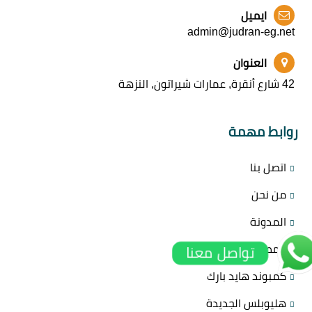
ايميل
admin@judran-eg.net
العنوان
42 شارع أنقرة, عمارات شيراتون, النزهة
روابط مهمة
اتصل بنا
من نحن
المدونة
المطورين
تواصل معنا
كمبوند هايد بارك
هليوبلس الجديدة