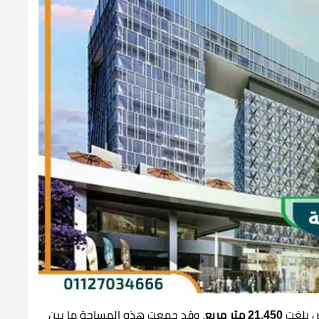
ض بلغت
21.450 متر مربع
، وقد جمعت هذه المساحة ما بين