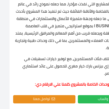
 المشاريع التي نفذت مؤخرا، مما جعله نموذج رائد في عالم
لفخامة والأناقة الفائقة حيث تم تنفيذ هذا المشروع بأحدث
ي، ما جعله وجهة متميزة للأعمال والاستثمارات في منطقة
العاصمة الإدارية ولذلك يتمتع I BUSINESS park new capital بموقع استراتيجي متميز في قلب العاصمة
طقة ويجعله قريب من أهم المعالم والمرافق الرئيسية، يمتد
ت العملاء والمستثمرين، بما في ذلك وحدات طبية وتجارية
.
ختلف فئات المستثمرين، مع توفير خيارات تسهيلات في
إي بيزنس بارك خيار مغري للحصول على عائد استثماري
ر.
وحدات الخاصة بالمشروع كلمنا علي الارقام دي:
واتساب
تواصل معنا