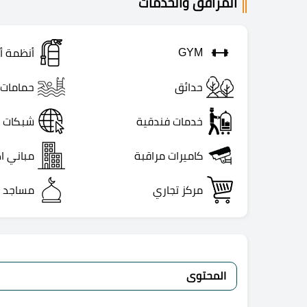
المرافق والخدمات
GYM
أنظمة أ
حدائق
حمامات 
خدمات فندقية
شبكات إ
كاميرات مراقبة
مباني اد
مركز تجاري
مساجد
المحتوى