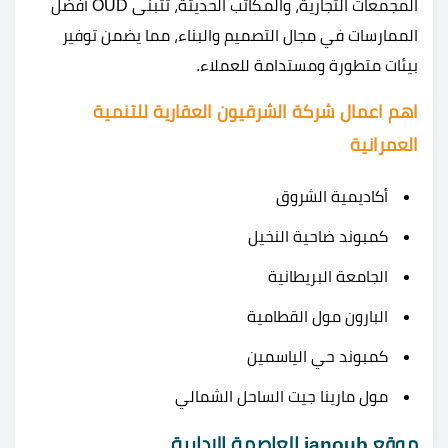
المجمعات التجارية، والمكاتب الحديثة، تتبنى OUD أفضل
الممارسات في مجال التصميم والبناء، مما يضمن توفير
بيئات متطورة ومستدامة للعملاء.
اهم اعمال
شركة الشرقيون العقارية للتنمية
العمرانية
أكاديمية الشروق
كمبوند ضاحية النخيل
الجامعة البريطانية
البارون مول القطامية
كمبوند حي الياسمين
مول مارينا جيت الساحل الشمالي
موقع janoub العاصمة الادارية