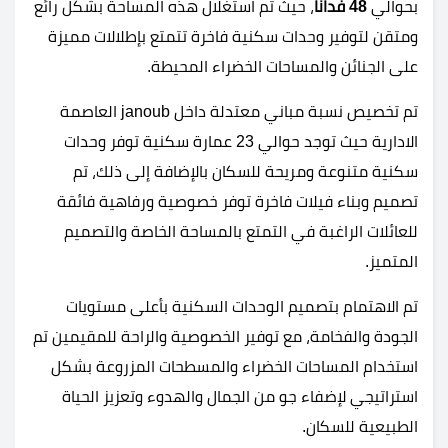
بحوالي
48 فدانًا
، حيث تم استغلال هذه المساحة بشكل رائع
ومتقن لتوفير وحدات سكنية فاخرة تتمتع بإطلالات مميزة
على الجنائن والمساحات الخضراء المحيطة.
تم تخصيص نسبة مباني معتدلة داخل janoub العاصمة
الادارية حيث توجد حوالي 23 عمارة سكنية توفر وحدات
سكنية متنوعة ومريحة للسكان بالإضافة إلى ذلك، تم
تصميم وبناء فيلات فاخرة توفر خصوصية ورفاهية فائقة
للعائلات الراغبة في التمتع بالمساحة الخاصة والتصميم
المتميز.
تم الاهتمام بتصميم الوحدات السكنية بأعلى مستويات
الجودة والفخامة، مع توفير الخصوصية والراحة للمقيمين تم
استخدام المساحات الخضراء والمسطحات المزروعة بشكل
استراتيجي لإضفاء جو من الجمال والهدوء وتعزيز الحياة
الطبيعية للسكان.