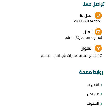
تواصل معنا
اتصل بنا
+201127034666
ايميل
admin@judran-eg.net
العنوان
42 شارع أنقرة, عمارات شيراتون, النزهة
روابط مهمة
اتصل بنا
من نحن
المدونة