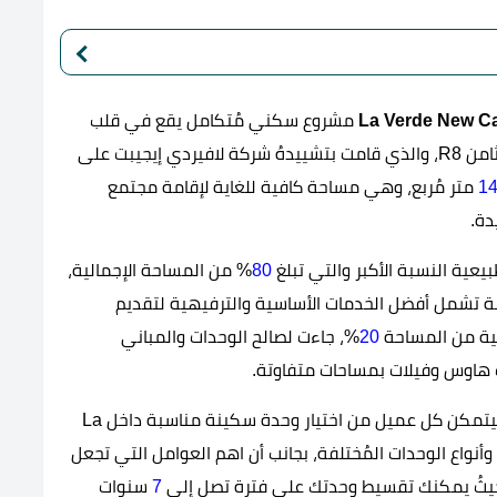
مشروع سكني مُتكامل يقع في قلب
العاصمة الإدارية الجديدة تحديداً في الحي السكني الثامن R8، والذي قامت بتشييدهُ شركة لافيردي إيجيبت على
14
متر مُربع، وهي مساحة كافية للغاية لإقامة مجتمع
دة.
يعية النسبة الأكبر والتي تبلغ
80
% من المساحة الإجمالية،
 تشمل أفضل الخدمات الأساسية والترفيهية لتقديم
ية من المساحة
20
%، جاءت لصالح الوحدات والمباني
هاوس وفيلات بمساحات متفاوتة.
ساعد تنوع الوحدات على إتاحة فرص مختلفة للعُملاء ليتمكن كل عميل من اختيار وحدة سكينة مناسبة داخل La
من المساحات وأنواع الوحدات المُختلفة، بجانب أن اهم العوامل التي تجعل
، حيثُ يمكنك تقسيط وحدتك على فترة تصل إلى
7
سنوات