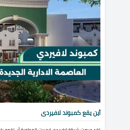
أين يقع كمبوند لافيردى
لقد حرصت شركة لافيردي إيجيبت المطورة أن تقوم باخ