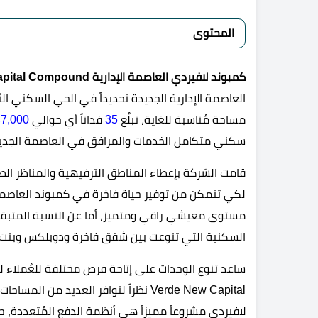
المحتوى
كمبوند لافيردي العاصمة الإدارية La Verde New Capital Compound
مساحة مُناسبة للغاية، تبلُغ
35
فداناً أي حوالي
7,000
سكني متكامل الخدمات والمرافق في العاصمة الجدي
قامت الشركة بإعطاء المناطق الترفيهية والمناظر الطب
لكي تتمكن من توفير حياة فاخرة في كمبوند العاصمة
مستوى معيشي راقي ومتميز، أما عن النسبة المتبق
السكنية التي تنوعت بين شقق فاخرة ودوبلكس وبنت 
Verde New Capital نظراً لتوافر العديد 
لافيردي مشروعاً مميزاً هي أنظمة الدفع المُتعددة