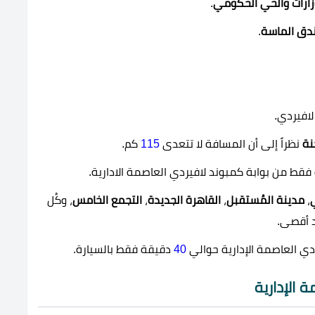
زارات والحي الحكومي
.
ندق الماسة
.
افيردي.
نة
نظراً إلى أن المسافة لا تتعدى
115
كم.
قط من بوابة كمبوند لافيردي العاصمة الادارية.
،
مدينة المُستقبل
،
القاهرة الجديدة
،
التجمع الخامس
، وكُل
 أقصى.
ي العاصمة الإدارية حوالي
40
دقيقة فقط بالسيارة.
الإدارية