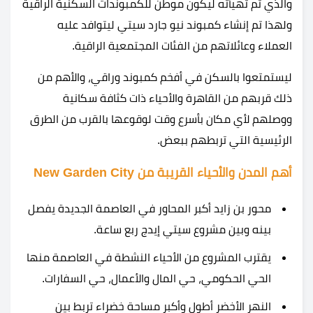
والذي تم تهيأته ليكون موطن للكمبوندات السكنية الراقية
ولهذا تم إنشاء كمبوند نيو جارد سيتي ليتوافد عليه
العملاء وعائلاتهم من الفئات المجتمعية الراقية.
ليستمتعوا بالسكن في أفخم كمبوند وراقي، والأهم من
ذلك قربهم من القاهرة والأحياء ذات كثافة سكانية
ووصلهم لأي مكان بأسرع وقت لوقوعها بالقرب من الطرق
الرئيسية التي تربطهم ببعض.
أهم المدن والأحياء القريبة من New Garden City
محور بن زايد أكبر المحاور في العاصمة الجديدة يفصل
بينه وبين مشروع سيتي إيدج ربع ساعة.
يقترب المشروع من الأحياء النشطة في العاصمة منها
الحي الحكومي، حي المال والأعمال، حي السفارات.
النهر الأخضر أطول وأكبر مساحة خضراء تربط بين