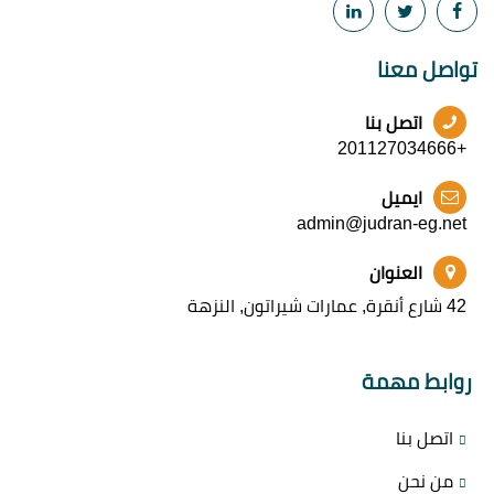
تواصل معنا
اتصل بنا
+201127034666
ايميل
admin@judran-eg.net
العنوان
42 شارع أنقرة, عمارات شيراتون, النزهة
روابط مهمة
اتصل بنا
من نحن