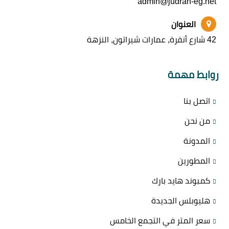
admin@judran-eg.net
العنوان
42 شارع أنقرة, عمارات شيراتون, النزهة
روابط مهمة
اتصل بنا
من نحن
المدونة
المطورين
كمبوند هايد بارك
هليوبلس الجديدة
سعر المتر في التجمع الخامس