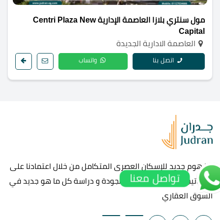
مول سنتري بلازا العاصمة الإدارية Centri Plaza New
Capital
العاصمة الادارية الجديدة
اتصل بنا
واتساب
مفهوم جديد للإسكان العصرى المتكامل من خلال اعتمادنا على
تواصل معنا
استراتيجيه قوامها الالتزام والجودة و دراسة كل ما هو جديد في
السوق العقاري