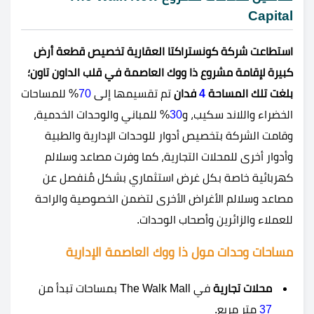
Capital
استطاعت شركة كونستراكتا العقارية تخصيص قطعة أرض
كبيرة لإقامة مشروع ذا ووك العاصمة في قلب الداون تاون؛
بلغت تلك المساحة
4
فدان
تم تقسيمها إلى
70
% للمساحات
الخضراء واللاند سكيب، و
30
% للمباني والوحدات الخدمية،
وقامت الشركة بتخصيص أدوار للوحدات الإدارية والطبية
وأدوار أخرى للمحلات التجارية، كما وفرت مصاعد وسلالم
كهربائية خاصة بكل غرض استثماري بشكل مُنفصل عن
مصاعد وسلالم الأغراض الأخرى لتضمن الخصوصية والراحة
للعملاء والزائرين وأصحاب الوحدات.
مساحات وحدات مول ذا ووك العاصمة الإدارية
محلات تجارية
في The Walk Mall بمساحات تبدأ من
37
متر مربع.