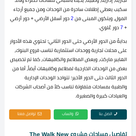
تجارية، إدارية، وطبية، يحيط بالمباني مساحات خضراء ولاند
سكيب يعطي إطلالات ساحرة من الوحدات ومن جميع أرجاء
المول، ويتكون المبنى من
2
دور أسفل الأرضي + دور أرضي
+
7
دور عُلوي.
بدايةً من الدور الأرضي حتى الدور الثاني؛ تحتوي هذه الأدوار
على محلات تجارية ووحدات استثمارية تناسب فروع البنوك،
الهايبر ماركت، ويعض المطاعم والكافيهات، كما تم تخصيص
بعض من الوحدات الخارجية لمطاعم وكافيهات أيضاً، أما من
الدور الثالث حتى الدور الأخير؛ تتواجد الوحدات الإدارية
والطبية بمساحات متفاوتة تناسب كلاً من أصحاب الشركات
والعيادات كبيرة والصغيرة.
اتصل بنا
واتساب
تواصل معنا
تفاصيل مساحات مشروع The Walk New