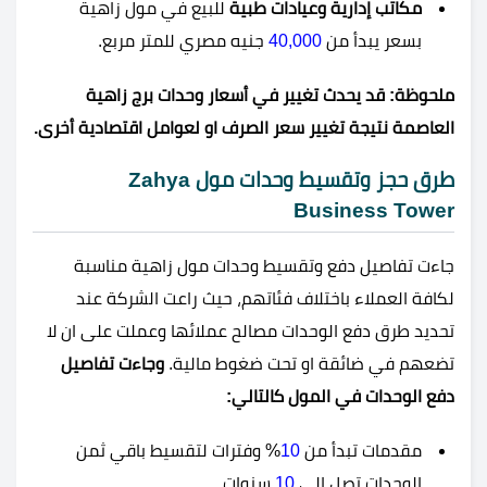
مكاتب إدارية وعيادات طبية
للبيع في مول زاهية
بسعر يبدأ من
40,000
جنيه مصري للمتر مربع.
ملحوظة: قد يحدث تغيير في أسعار وحدات برج زاهية
العاصمة نتيجة تغيير سعر الصرف او لعوامل اقتصادية أخرى.
طرق حجز وتقسيط وحدات مول Zahya
Business Tower
جاءت تفاصيل دفع وتقسيط وحدات مول زاهية مناسبة
لكافة العملاء باختلاف فئاتهم، حيث راعت الشركة عند
تحديد طرق دفع الوحدات مصالح عملائها وعملت على ان لا
تضعهم في ضائقة او تحت ضغوط مالية.
وجاءت تفاصيل
دفع الوحدات في المول كالتالي:
مقدمات تبدأ من
10
% وفترات لتقسيط باقي ثمن
الوحدات تصل إلى
10
سنوات.