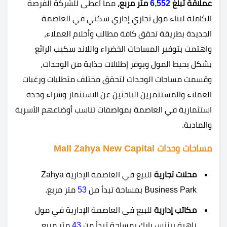
عملاقة تبلغ
6,552
متر مربع،
مما أعطى للشركة الفرصة
الكاملة لبناء مول تجاري إداري سكني في العاصمة
الجديدة بطريقة تحقق كافة مطالب وأحلام العملاء،
واهتمت بتوفير المساحات الخضراء واللاند سكيب الرائع
بشكل يحيط المول ويوفر إطلالات جذابة من الوحدات،
وقسمت مساحات الوحدات لتحقق مختلف متطلبات ورغبات
العملاء والمستثمرين الباحثين عن الاستثمار وشراء وحدة
استثمارية في العاصمة بمواصفات تناسب أوضاعهم الأسرية
والمادية.
مساحات وحدات Mall Zahya New Capital
محلات تجارية
للبيع في العاصمة الإدارية Zahya
Business Park بمساحة تبدأ من
53
متر مربع.
مكاتب إدارية
للبيع في العاصمة الإدارية في مول
زاهية بيزنس بارك بمساحة تبدأ من
43
متر مربع.