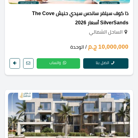
ذا كوف سيلفر ساندس سيدي حنيش The Cove
SilverSands أسعار 2026
الساحل الشمالي
10,000,000 ج.م
/ الوحدة
اتصل بنا
واتساب