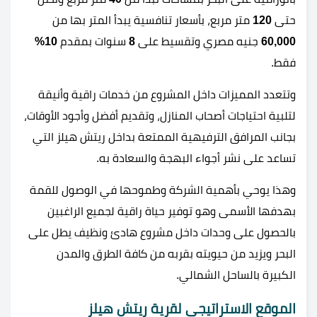
حتى
120
متر مربع، بأسعار تنافسية يبدأ المتر بها من
60,000
جنيه مصري وتقسيط على
8
سنوات بمقدم
10%
فقط.
وتتعدد المميزات داخل المشروع من خدمات راقية وأنيقة
لتلبية احتياجات أصحاب المنازل، وتقديم أفضل وأجود الأوقات،
بجانب المرافق الترفيهية الممتعة بداخل ريتش هيلز التي
تساعد على نشر أجواء البهجة والسعادة به.
وهذا يوحي بأهمية الشركة وطموحها في الوصول للقمة
بهدفها الأسمى وهو توفير حياة راقية لجميع الراغبين
بالحصول على وحدات داخل مشروع هادئ ونظيف يطل على
البحر ويزيد من حيويته بقربه من كافة الطرق والمدن
الكبيرة بالساحل الشمالي.
الموقع الاستراتيجي لقرية ريتش هيلز