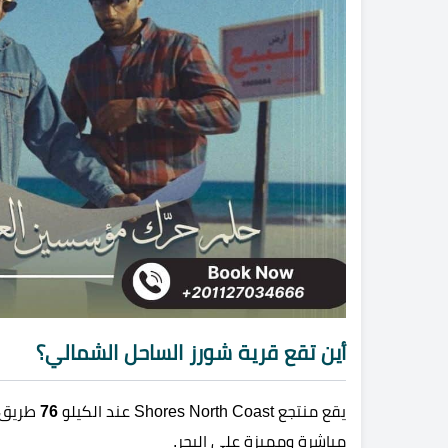
أين تقع قرية شورز الساحل الشمالي؟
يقع منتجع Shores North Coast عند الكيلو
76
طريق ا
مباشرة ومميزة على البحر.