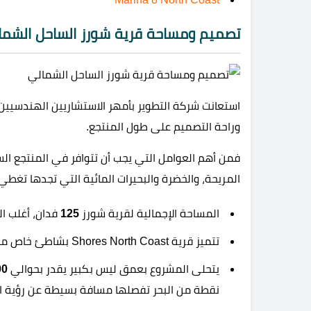
تصميم ومساحة قرية شورز الساحل الشما
استعانت شركة التطوير بأمهر الاستشاريين الهندسيين
وراحة التصميم على طول المنتجع.
فمن أهم العوامل التي يجب أن تتوافر في المنتجع ال
المريحة، والخضرة والبحيرات المائية التي تجدها تغط
المساحة الإجمالية لقرية شورز
125
فدان، أغلب ال
تتميز قرية Shores North Coast بشاطئ خاص مميز يبلغ طوله
يتحلى المشروع بعمق ليس بكبير يقدر بحوالي
00
نقطة من البحر تفصلها مسافة بسيطة عن رؤية ا