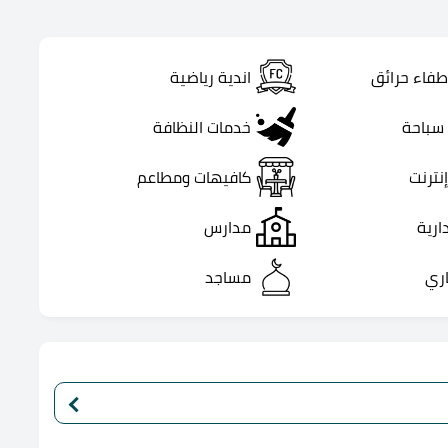
طفاء حرائق
اندية رياضية
سباحة
خدمات النظافة
نترنت
كافيهات ومطاعم
ارية
مدارس
اري
مساجد