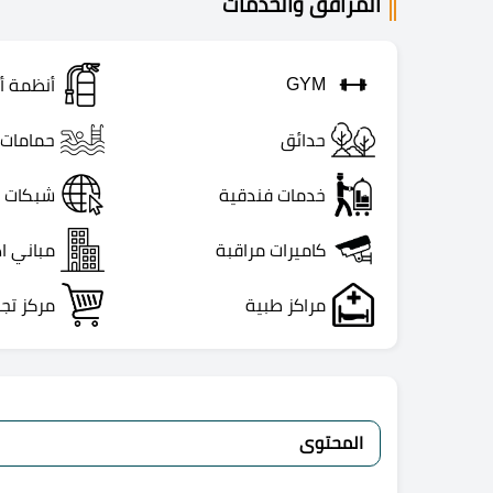
المرافق والخدمات
GYM
أنظمة أ
حدائق
حمامات 
خدمات فندقية
شبكات إ
كاميرات مراقبة
مباني اد
مراكز طبية
مركز تج
المحتوى