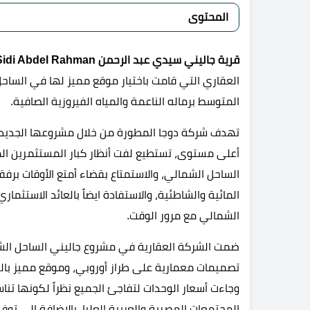
المحتوى
قرية جاليني سيدي عبد الرحمن
 Sidi Abdel Rahman
العقاري التي قامت باختيار موقع مميز لها في الساحل
المتوسط برماله الناعمة والمياه الفيروزية الصافية.
تهدف شركة دوجا المطورة من خلال مشروعها الجديد 
أعلى مستوى، تستطيع لفت أنظار كبار المستثمرين ال
الساحل الشمالي، والاستمتاع بقضاء أمتع الأوقات برف
المائية والشاطئية، والاستفادة ايضاً بالعائد الاستثما
الشمالي مع مرور الوقت.
ضمت الشركة العقارية في مشروع جاليني الساحل الشم
تصميمات معمارية على طراز أوروبي، وموقع مميز بال
وجاءت أسعار الوحدات لتفاجئ الجميع نظراً لكونها ت
المجتمعات المصرية والعربية العليا، بالإضافة إلى ت