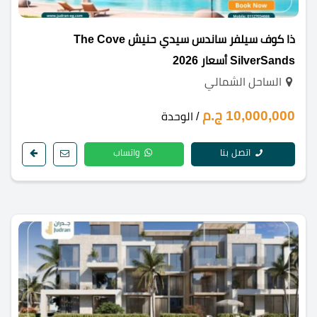
ذا كوف سيلفر ساندس سيدي حنيش The Cove
SilverSands أسعار 2026
الساحل الشمالي
10,000,000 ج.م
/ الوحدة
اتصل بنا
واتساب