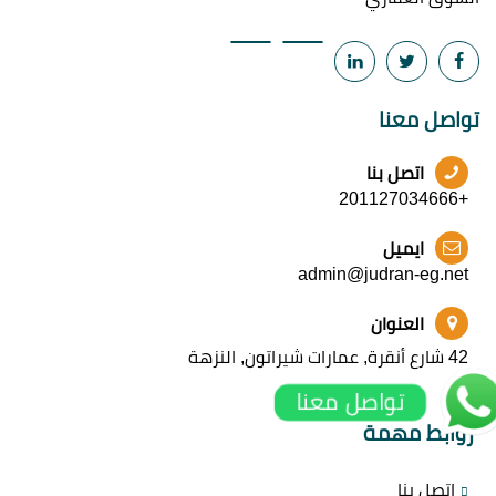
تواصل معنا
اتصل بنا
+201127034666
ايميل
admin@judran-eg.net
العنوان
42 شارع أنقرة, عمارات شيراتون, النزهة
تواصل معنا
روابط مهمة
اتصل بنا