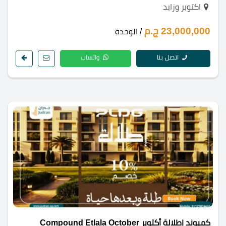
اكتوبر وزايد
23,000,000 ج.م
/ الوحدة
اتصل بنا
واتساب
كمبوند إطلالة أكتوبر Compound Etlala October