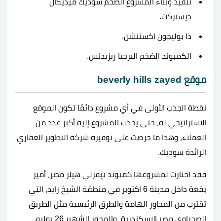
تنفيذ وبناء المشروع الضخم سوديك ميديكال
ديستركت.
ذا بوليجون اكستنشن.
الكمبوند الضخم اليرجيا ريزيدنس.
موقع
beverly hills zayed
نقطة الجذب الأولى في أي مشروع دائمًا تكون الموقع
الاستراتيجي له، حتى يجذب المشروع إليه أكبر عدد من
العملاء، وهذا ما حرصت على توفيره شركة التطوير العقاري
الرائدة سوديك.
فقد اختارت لمشروعها كمبوند بيفرلي هيلز مصر، أميز
بقعة داخل مدينة 6 اكتوبر في منطقة الشيخ زايد، التي
تقترب من المحاور الهامة والطرق الرئيسية مثل الطريق
الصحراوي مصر الإسكندرية، والمحور الشهير 26 يوليو،