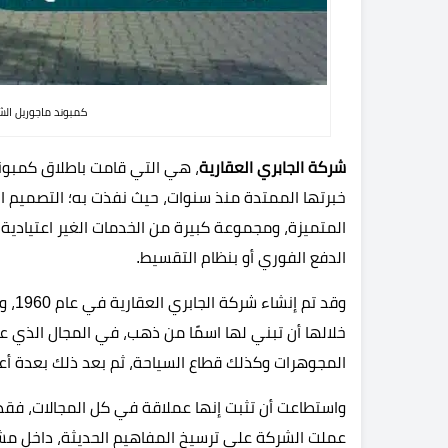
كمبوند ماجوريل الشيخ زايد orelle
شركة الجابري العقارية
، هي التي قامت باطلاق كمبوند
خبرتها الممتدة منذ سنوات، حيث نفذت به؛ التصميم ا
المتميزة، ومجموعة كبيرة من الخدمات الغير اعتيادية،
الدفع الفوري أو بنظام التقسيط.
وقد 
خلالها أن تبني لها اسمًا من ذهب، في المجال الذي 
المجوهرات وكذلك قطاع السياحة، ثم بعد ذلك بعدة أعوام، وتحديدًا منذ 15 عام، ات
واستطاعت أن تثبت إنها عملاقة في كل المجالات، فقد 
عملت الشركة على ترسيخ المفاهيم الحديثة، داخل مشاري