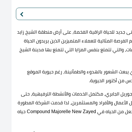
ديد للحياة الراقية الفخمة، على أرض منطقة الشيخ زايد
الفرصة المثالية للعملاء المتميزين الذين يريدون الحياة
ت، والتي تتمتع بنفس المزايا التي تتمتع بها مدينة الشيخ
ي يبعث الشعور بالهدوء والطمأنينة، رغم حيوية الموقع
س من أكتوبر الحيوية.
وريل الجابري، مكتمل الخدمات والأنشطة الترفيهية، حتى
 الأعمال والأفراد والمستثمرين، لذا قدمت الشركة المطورة
كافة الخدمات الاساسية، إلى جانب خدمات استثنائية تجعل من الحياه في Compound Majorelle New Zayed حياه