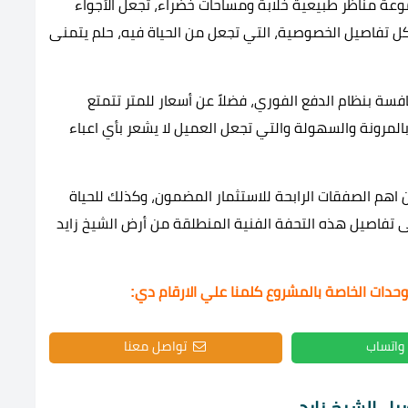
وعة مناظر طبيعية خلابة ومساحات خضراء، تجعل الأجواء
ل تفاصيل الخصوصية، التي تجعل من الحياة فيه، حلم يتمنى
فسة بنظام الدفع الفوري، فضلاً عن أسعار للمتر تتمتع
 بالمرونة والسهولة والتي تجعل العميل لا يشعر بأي اعباء
جعل من Compound Majorelle New Zayed من اهم الصفقات الرابحة للاستثمار المضمون، وكذلك للحياة
 تفاصيل هذه التحفة الفنية المنطلقة من أرض الشيخ زايد
وحدات الخاصة بالمشروع كلمنا علي الارقام دي:
واتساب
تواصل معنا