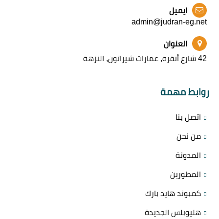
ايميل
admin@judran-eg.net
العنوان
42 شارع أنقرة, عمارات شيراتون, النزهة
روابط مهمة
اتصل بنا
من نحن
المدونة
المطورين
كمبوند هايد بارك
هليوبلس الجديدة