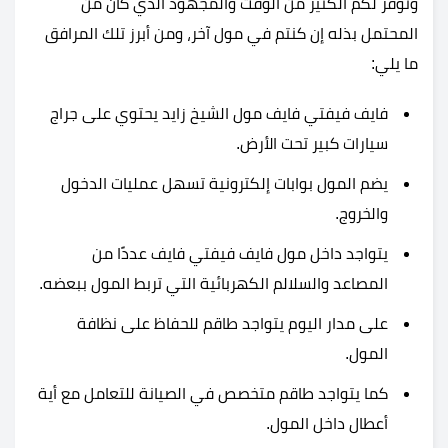
وتوفر لكم الكثير من الوقت والمجهود الذي كان من
المحتمل بذله إن كنتم في مول آخر، ومن أبرز تلك المرافق
ما يلي:
فايف فيفتي فايف مول الشيخ زايد يحتوي على جراج
سيارات كبير تحت الأرض.
يضم المول بوابات إلكترونية تسهل عمليات الدخول
والخروج.
يتواجد داخل
مول فايف فيفتي فايف عددًا من
المصاعد والسلالم الكهربائية التي تربط المول ببعضه.
على مدار اليوم يتواجد طاقم للحفاظ على نظافة
المول.
كما يتواجد طاقم متخصص في الصيانة للتعامل مع أية
أعطال داخل المول.