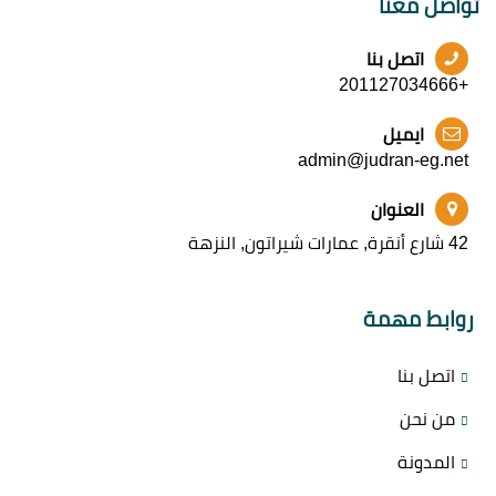
تواصل معنا
اتصل بنا
+201127034666
ايميل
admin@judran-eg.net
العنوان
42 شارع أنقرة, عمارات شيراتون, النزهة
روابط مهمة
اتصل بنا
من نحن
المدونة