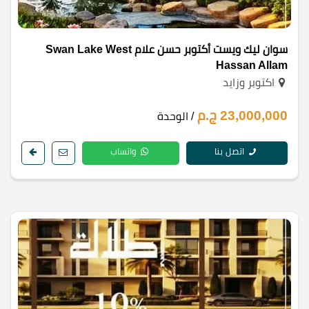
سوان ليك ويست أكتوبر حسن علام Swan Lake West
Hassan Allam
اكتوبر وزايد
23,000,000 ج.م
/ الوحدة
اتصل بنا
واتساب