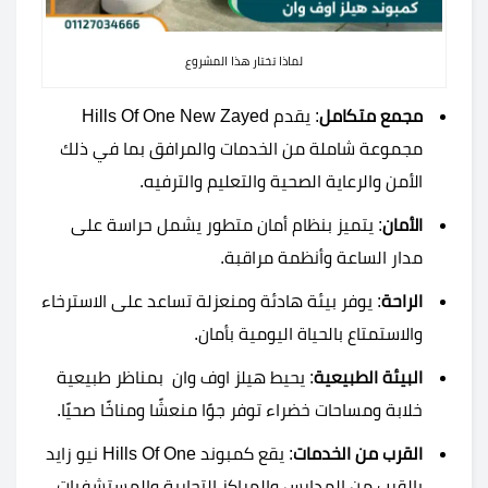
لماذا تختار هذا المشروع
مجمع متكامل
: يقدم Hills Of One New Zayed
مجموعة شاملة من الخدمات والمرافق بما في ذلك
الأمن والرعاية الصحية والتعليم والترفيه.
الأمان
: يتميز بنظام أمان متطور يشمل حراسة على
مدار الساعة وأنظمة مراقبة.
الراحة
: يوفر بيئة هادئة ومنعزلة تساعد على الاسترخاء
والاستمتاع بالحياة اليومية بأمان.
البيئة الطبيعية
: يحيط
هيلز اوف وان
بمناظر طبيعية
خلابة ومساحات خضراء توفر جوًا منعشًا ومناخًا صحيًا.
القرب من الخدمات
: يقع كمبوند Hills Of One نيو زايد
بالقرب من المدارس والمراكز التجارية والمستشفيات،