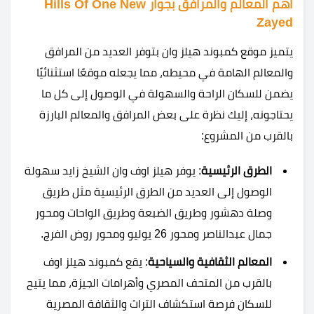
اهم المعالم والمرافق بجوار Hills Of One New
Zayed
يتميز موقع كمبوند هيلز وان بتوفر العديد من المرافق
والمعالم الهامة في محيطه، مما يجعله موقعًا استثنائيًا
يضمن للسكان الراحة والسهولة في الوصول إلى كل ما
يحتاجونه، إليك نظرة على بعض المرافق والمعالم البارزة
بالقرب من المشروع:
الطرق الرئيسية
: يوفر هيلز اوف وان الشيخ زايد سهولة
الوصول إلى العديد من الطرق الرئيسية مثل طريق
وصلة دهشور وطريق الضبعة وطريق الواحات ومحور
جمال عبدالناصر ومحور 26 يوليو ومحور روض الفرج.
المعالم الثقافية والسياحية
: يقع كمبوند هيلز اوف
بالقرب من المتحف المصري وأهرامات الجيزة، مما يتيح
للسكان فرصة استكشاف التراث والثقافة المصرية